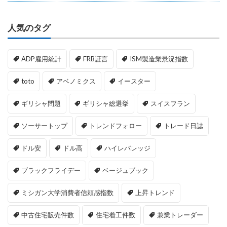
人気のタグ
ADP雇用統計
FRB証言
ISM製造業景況指数
toto
アベノミクス
イースター
ギリシャ問題
ギリシャ総選挙
スイスフラン
ソーサートップ
トレンドフォロー
トレード日誌
ドル安
ドル高
ハイレバレッジ
ブラックフライデー
ベージュブック
ミシガン大学消費者信頼感指数
上昇トレンド
中古住宅販売件数
住宅着工件数
兼業トレーダー