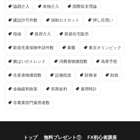
協調介入
単独介入
国際収支理論
建設許可件数
強制ロスカット
押し目買い
指値
政府介入
新築住宅販売
新規失業保険申請件数
暴騰
東京オリンピック
横ばいのトレンド
消費者物価指数
為替予想
生産者物価指数
設備投資
財務省
財政
金融緩和政策
長期金利
雇用時計
非農業部門雇用者数
トップ
無料プレゼント①
FX初心者講座