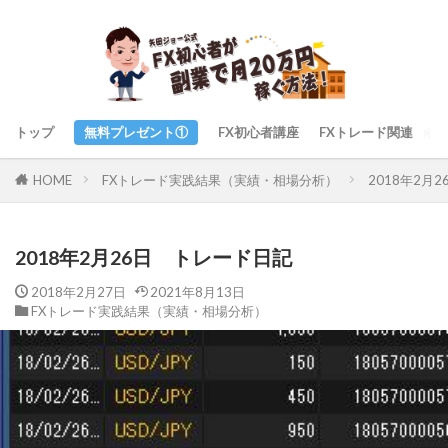
トップ
無料プレゼント①
FX初心者講座
FXトレード関連
ト
FXトレード実践結果（実績・相場分析）
2018年2月
HOME
2018年2月26日 トレード日記
2018年2月27日
2021年8月13日
FXトレード実践結果（実績・相場分析）