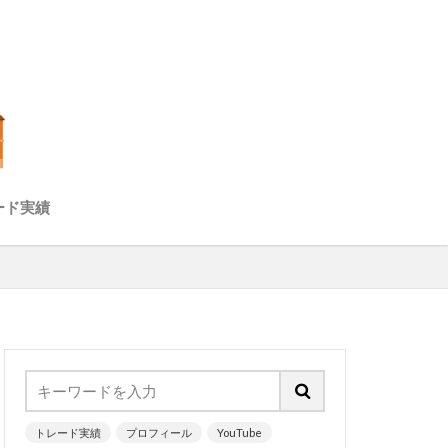
ード実績
チャート）
ズ分析（経済指
トレード実績
プロフィール
YouTube