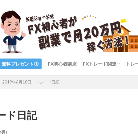
無料プレゼント①
FX初心者講座
FXトレード関連
トレ
FXのトレード手法
FXのテクニカル分析（
FXのファンダメンタル
FXのメンタル（心理）
FXの自動売買
FXの通貨ペア
FX業者・証券会社
2019年6月10日 トレード日記
標）
レード日記
分析）