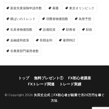
新規失業保険申請件数
暴騰
東京オリンピック
横ばいのトレンド
消費者物価指数
為替予想
生産者物価指数
設備投資
財務省
財政
金融緩和政策
長期金利
雇用時計
非農業部門雇用者数
トップ
無料プレゼント①
FX初心者講座
FXトレード関連
トレード実績
© Copyright 2026
矢田丈公式｜FX初心者が副業で月20万円を稼ぐ
方法
.