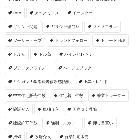
toto
アベノミクス
イースター
ギリシャ問題
ギリシャ総選挙
スイスフラン
ソーサートップ
トレンドフォロー
トレード日誌
ドル安
ドル高
ハイレバレッジ
ブラックフライデー
ベージュブック
ミシガン大学消費者信頼感指数
上昇トレンド
中古住宅販売件数
住宅着工件数
兼業トレーダー
協調介入
単独介入
国際収支理論
建設許可件数
強制ロスカット
押し目買い
指値
政府介入
新築住宅販売