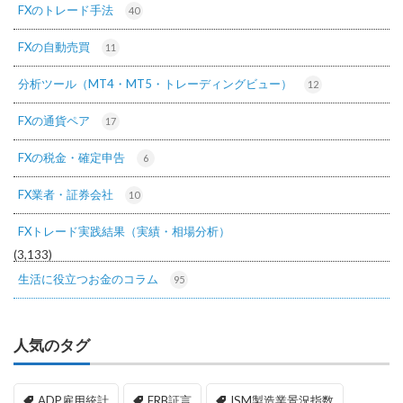
FXのトレード手法
40
FXの自動売買
11
分析ツール（MT4・MT5・トレーディングビュー）
12
FXの通貨ペア
17
FXの税金・確定申告
6
FX業者・証券会社
10
FXトレード実践結果（実績・相場分析）
(3,133)
生活に役立つお金のコラム
95
人気のタグ
ADP雇用統計
FRB証言
ISM製造業景況指数