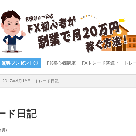
無料プレゼント①
FX初心者講座
FXトレード関連
トレ
FXのトレード手法
FXのテクニカル分析（
FXのファンダメンタル
FXのメンタル（心理）
FXの自動売買
FXの通貨ペア
FX業者・証券会社
2017年6月19日 トレード日記
標）
レード日記
分析）