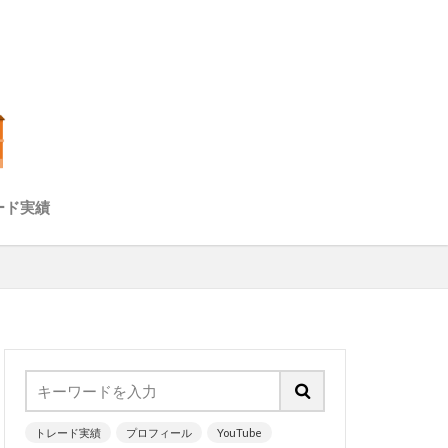
ード実績
チャート）
ズ分析（経済指
トレード実績
プロフィール
YouTube