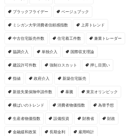
ブラックフライデー
ベージュブック
ミシガン大学消費者信頼感指数
上昇トレンド
中古住宅販売件数
住宅着工件数
兼業トレーダー
協調介入
単独介入
国際収支理論
建設許可件数
強制ロスカット
押し目買い
指値
政府介入
新築住宅販売
新規失業保険申請件数
暴騰
東京オリンピック
横ばいのトレンド
消費者物価指数
為替予想
生産者物価指数
設備投資
財務省
財政
金融緩和政策
長期金利
雇用時計