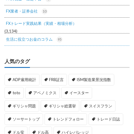
FX業者・証券会社
10
FXトレード実践結果（実績・相場分析）
(3,134)
生活に役立つお金のコラム
95
人気のタグ
ADP雇用統計
FRB証言
ISM製造業景況指数
toto
アベノミクス
イースター
ギリシャ問題
ギリシャ総選挙
スイスフラン
ソーサートップ
トレンドフォロー
トレード日誌
ドル安
ドル高
ハイレバレッジ