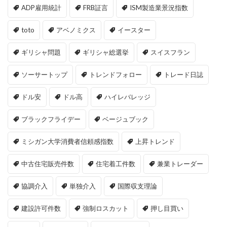
ADP雇用統計
FRB証言
ISM製造業景況指数
toto
アベノミクス
イースター
ギリシャ問題
ギリシャ総選挙
スイスフラン
ソーサートップ
トレンドフォロー
トレード日誌
ドル安
ドル高
ハイレバレッジ
ブラックフライデー
ベージュブック
ミシガン大学消費者信頼感指数
上昇トレンド
中古住宅販売件数
住宅着工件数
兼業トレーダー
協調介入
単独介入
国際収支理論
建設許可件数
強制ロスカット
押し目買い