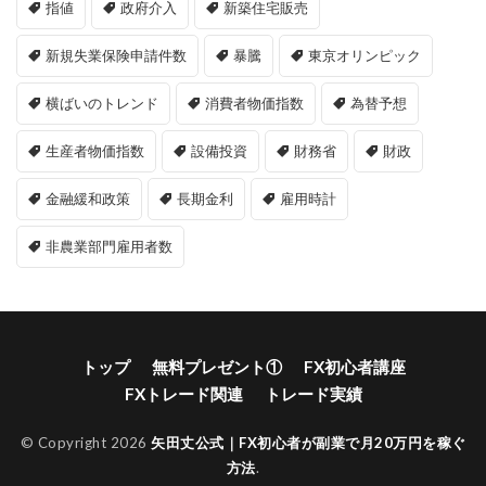
指値
政府介入
新築住宅販売
新規失業保険申請件数
暴騰
東京オリンピック
横ばいのトレンド
消費者物価指数
為替予想
生産者物価指数
設備投資
財務省
財政
金融緩和政策
長期金利
雇用時計
非農業部門雇用者数
トップ
無料プレゼント①
FX初心者講座
FXトレード関連
トレード実績
© Copyright 2026
矢田丈公式｜FX初心者が副業で月20万円を稼ぐ
方法
.