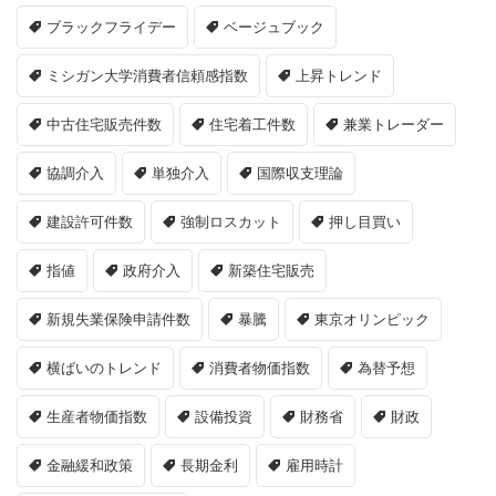
ブラックフライデー
ベージュブック
ミシガン大学消費者信頼感指数
上昇トレンド
中古住宅販売件数
住宅着工件数
兼業トレーダー
協調介入
単独介入
国際収支理論
建設許可件数
強制ロスカット
押し目買い
指値
政府介入
新築住宅販売
新規失業保険申請件数
暴騰
東京オリンピック
横ばいのトレンド
消費者物価指数
為替予想
生産者物価指数
設備投資
財務省
財政
金融緩和政策
長期金利
雇用時計