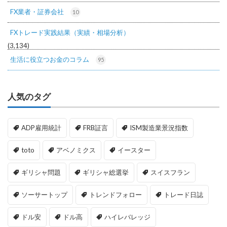
FX業者・証券会社
10
FXトレード実践結果（実績・相場分析）
(3,134)
生活に役立つお金のコラム
95
人気のタグ
ADP雇用統計
FRB証言
ISM製造業景況指数
toto
アベノミクス
イースター
ギリシャ問題
ギリシャ総選挙
スイスフラン
ソーサートップ
トレンドフォロー
トレード日誌
ドル安
ドル高
ハイレバレッジ