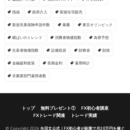
指値
政府介入
新築住宅販売
新規失業保険申請件数
暴騰
東京オリンピック
横ばいのトレンド
消費者物価指数
為替予想
生産者物価指数
設備投資
財務省
財政
金融緩和政策
長期金利
雇用時計
非農業部門雇用者数
トップ
無料プレゼント①
FX初心者講座
FXトレード関連
トレード実績
© Copyright 2026
矢田丈公式｜FX初心者が副業で月20万円を稼ぐ