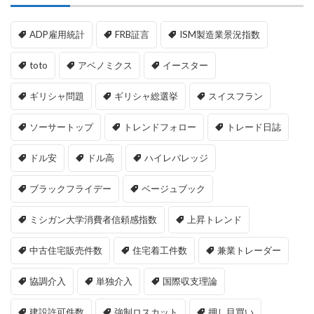
ADP雇用統計
FRB証言
ISM製造業景況指数
toto
アベノミクス
イースター
ギリシャ問題
ギリシャ総選挙
スイスフラン
ソーサートップ
トレンドフォロー
トレード日誌
ドル安
ドル高
ハイレバレッジ
ブラックフライデー
ベージュブック
ミシガン大学消費者信頼感指数
上昇トレンド
中古住宅販売件数
住宅着工件数
兼業トレーダー
協調介入
単独介入
国際収支理論
建設許可件数
強制ロスカット
押し目買い