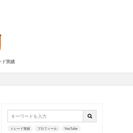
ード実績
チャート）
ズ分析（経済指
トレード実績
プロフィール
YouTube