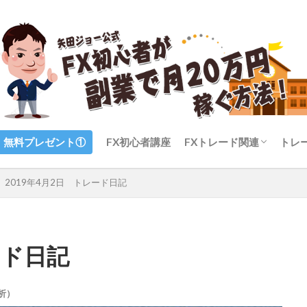
無料プレゼント①
FX初心者講座
FXトレード関連
トレ
FXのトレード手法
FXのテクニカル分析（
FXのファンダメンタル
FXのメンタル（心理）
FXの自動売買
FXの通貨ペア
FX業者・証券会社
2019年4月2日 トレード日記
標）
ード日記
析）