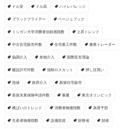
ドル安
ドル高
ハイレバレッジ
ブラックフライデー
ベージュブック
ミシガン大学消費者信頼感指数
上昇トレンド
中古住宅販売件数
住宅着工件数
兼業トレーダー
協調介入
単独介入
国際収支理論
建設許可件数
強制ロスカット
押し目買い
指値
政府介入
新築住宅販売
新規失業保険申請件数
暴騰
東京オリンピック
横ばいのトレンド
消費者物価指数
為替予想
生産者物価指数
設備投資
財務省
財政