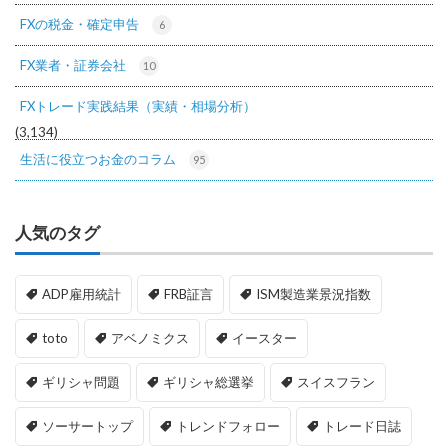
FXの税金・確定申告
6
FX業者・証券会社
10
FXトレード実践結果（実績・相場分析）
(3,134)
生活に役立つお金のコラム
95
人気のタグ
ADP雇用統計
FRB証言
ISM製造業景況指数
toto
アベノミクス
イースター
ギリシャ問題
ギリシャ総選挙
スイスフラン
ソーサートップ
トレンドフォロー
トレード日誌